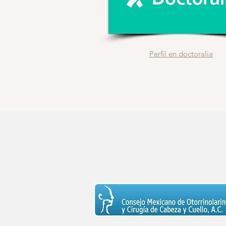
Perfil en doctoralia
Rinoplastia veracruz boca del rio cirugia facial veracruz otorrino veracruz boca del r