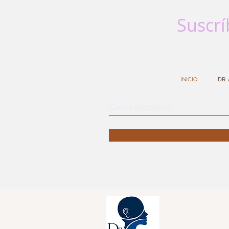
Suscrí
INICIO
DR.