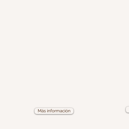
OIDO
NARI
PARA
Descubre cuales son las
En la zo
Enfermedades del Oído mas
varios 
frecuentes, cuales de estas te
podemos 
pueden afectar y como prevenirlas.
Más información