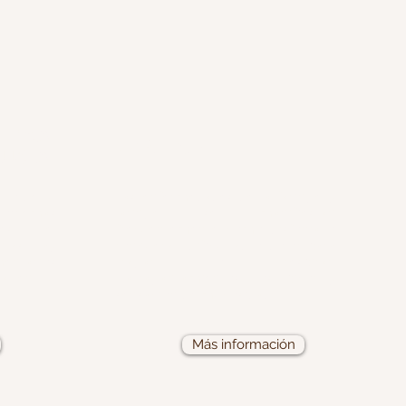
ETICA
LARINGE
RUGIA
cto de tu
Las enfermedades de la faringe y
oblemas
laringe se manifiestan
 es el
frecuentemente como disfonía o
itas. Hay
ronquera , dificultad o dolor para
entarios
tragar o respirar,
ia en tu
atragantamientos, tos, picor y
sensación de mucosidad.
Más información