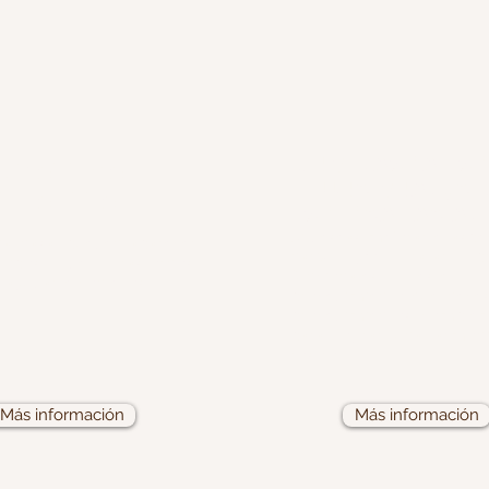
RINOPLASTIA EST
Z Y SENOS
Y FUNCIONAL , CI
NASALES
ESTETICA FACIAL
Si deseas mejorar el aspe
na nasal pueden aparecer
nariz y/o tratar pr
tipos de trastornos.
funcionales este
ayudarte con ellos.
procedimiento que neces
procedimientos complem
para lograr una armon
rostro.
Más información
Más información