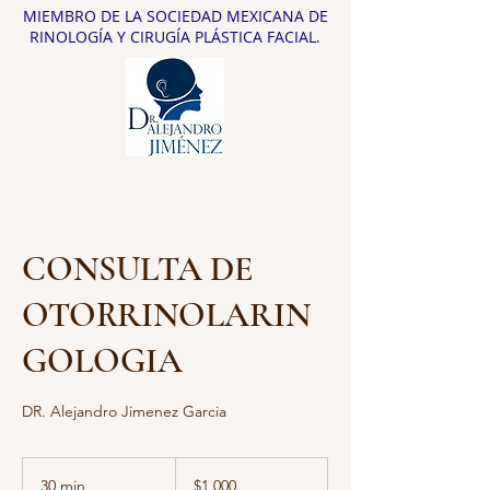
MIEMBRO DE LA SOCIEDAD MEXICANA DE
RINOLOGÍA Y CIRUGÍA PLÁSTICA FACIAL.
CONSULTA DE
OTORRINOLARIN
GOLOGIA
DR. Alejandro Jimenez Garcia
1,000
pesos
30 min
3
$1,000
mexicanos