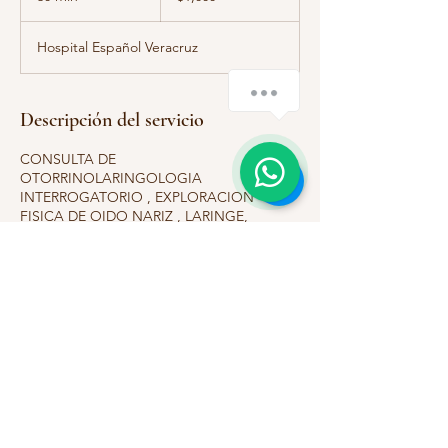
0
Hospital Español Veracruz
m
i
¿Cómo podemos ayudarte?
n
Descripción del servicio
1
CONSULTA DE
OTORRINOLARINGOLOGIA
INTERROGATORIO , EXPLORACION
FISICA DE OIDO NARIZ , LARINGE,
CUELLO, VESTIBULAR.
Datos de contacto
2299609333
rinoplastias@icloud.com
Hospital Español Veracruz, 16 de
Septiembre, Centro, Veracruz, Ver., México